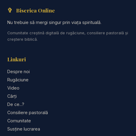
Esau pentru a arăta că planul lui Dumnezeu
✞
Biserica Online
nu depinde de meritele omului, ci de harul Lui.
Dumnezeu are dreptul să aleagă cum își
Nu trebuie să mergi singur prin viața spirituală.
împlinește planul, dar asta nu înseamnă că
Comunitate creștină digitală de rugăciune, consiliere pastorală și
oamenii sunt lipsiți de libertate sau că sunt
creștere biblică.
condamnați fără șansă. Biblia arată în multe
locuri că Dumnezeu dorește mântuirea tuturor
Linkuri
și că nu găsește plăcere în pierderea nimănui.
Despre noi
Rugăciune
De fapt, întreaga Scriptură arată că
Video
Dumnezeu nu este un Dumnezeu al urii, ci al
Cărți
răbdării. El a avut răbdare cu oameni foarte
De ce...?
imperfecți, i-a chemat, i-a iertat și le-a dat
Consiliere pastorală
ocazii repetate să se întoarcă. Dacă citim Biblia
Comunitate
în ansamblu, vedem că dragostea Lui este mai
Susține lucrarea