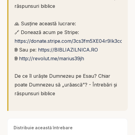
răspunsuri biblice
🙏 Susține această lucrare:
🔗 Donează acum pe Stripe:
https://donate.stripe.com/3cs3fm5XE04r9Ik3cc
🌐 Sau pe:
https://BIBLIAZILNICA.RO
🌐
http://revolut.me/marius39jh
De ce îl urăște Dumnezeu pe Esau? Chiar
poate Dumnezeu să „urăască”? - Întrebări și
răspunsuri biblice
Unul dintre cele mai dificile texte din Biblie este
cel în care apare afirmația: „Pe Iacov l-am
Distribuie această întrebare
iubit, iar pe Esau l-am urât.” La prima vedere,