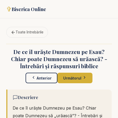
✞
Biserica Online
Toate întrebările
De ce îl urăște Dumnezeu pe Esau?
Chiar poate Dumnezeu să urăască? -
Întrebări și răspunsuri biblice
Anterior
Următorul
Descriere
De ce îl urăște Dumnezeu pe Esau? Chiar
poate Dumnezeu să „urăască”? - Întrebări și