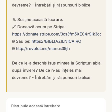
devreme? - Întrebări și răspunsuri biblice
🙏 Susține această lucrare:
🔗 Donează acum pe Stripe:
https://donate.stripe.com/3cs3fm5XE04r9Ik3cc
🌐 Sau pe:
https://BIBLIAZILNICA.RO
🌐
http://revolut.me/marius39jh
De ce le-a deschis Isus mintea la Scripturi abia
după înviere? De ce n-au înțeles mai
devreme? - Întrebări și răspunsuri biblice
Există întrebări biblice care ating nu doar
mintea, ci și experiența reală a credinței. Una
Distribuie această întrebare
dintre ele este aceasta: de ce le-a deschis Isus