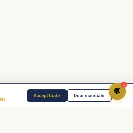
rialelor creștine:
și mesaje biblice profunde:
confirmation=1
ertire #criminal #pocainta #regret #har
blic #predicicrestine #biblia
1
💬
Accept toate
Doar esențiale
lte
Disclaimer
Consilierea pastorală nu înlocuiește psihoterapia,
diagnosticul medical, tratamentul medical sau intervenția
de urgență. În caz de pericol, abuz, gânduri suicidare