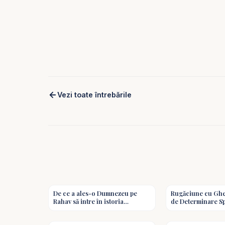
Vezi toate întrebările
2:13
De ce a ales-o Dumnezeu pe
Rugăciune cu Ghe
Rahav să intre în istoria
de Determinare Spi
mântuirii? - Întrebări și
Pavel Goia #predi
2:38
răspunsuri biblice