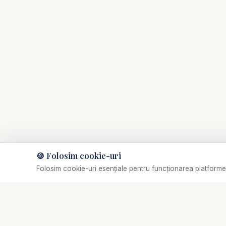
🍪 Folosim cookie-uri
Muzică de relaxare
Folosim cookie-uri esențiale pentru funcționarea platformei
Selectează o piesă
✞
Biserica Online
Nu trebuie să mergi singur prin viața spirituală.
O comunitate creștină digitală — rugăciune, învățătură,