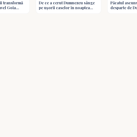
i transformă
De ce a cerut Dumnezeu sânge
Păcatul ascun
iertarea, acceptă consecințele și se las
Pavel Goia
pe ușorii caselor în noaptea
desparte de D
Paștelui? Întrebări și răspunsuri
Valentin Dănăiață #pr
adevărată nu șterge întotdeauna urmăril
biblice
#shorts
sufletului.
Convertirea unui Criminal - Lecții de Via
#shorts este un mesaj scurt, dar puterni
înțeleagă diferența dintre regret și pocăin
o viață nouă în Hristos. Dacă te simți p
cruce. Harul Lui nu este slab, ci suficien
zdrobit de cel mai greu trecut.
🙏 Rugăciune:
„Doamne, ai milă de mine și schimbă-mi
regret, ci să vin la Tine cu pocăință sinc
vindecă ce este frânt în mine și condu-m