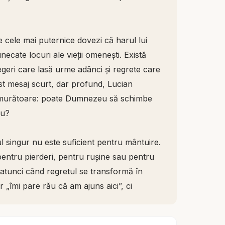
e cele mai puternice dovezi că harul lui
cate locuri ale vieții omenești. Există
egeri care lasă urme adânci și regrete care
t mesaj scurt, dar profund, Lucian
emurătoare: poate Dumnezeu să schimbe
ău?
l singur nu este suficient pentru mântuire.
entru pierderi, pentru rușine sau pentru
 atunci când regretul se transformă în
„îmi pare rău că am ajuns aici”, ci
și ai milă de mine.”