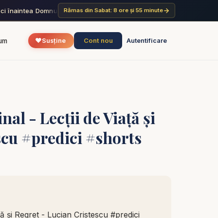
ci înaintea Domnului și așteaptă cu răbdare pe El; nu te mânia pe ce
Rămas din Sabat: 8 ore și 55 minute
❤️
Cont nou
um
Susține
Autentificare
al - Lecții de Viață și
scu #predici #shorts
ță și Regret - Lucian Cristescu #predici