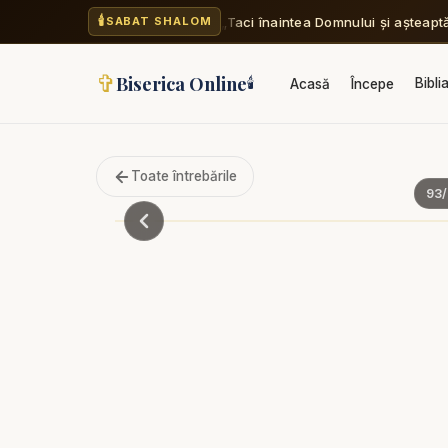
🕯️
„Taci înaintea Domnului și așteapt
SABAT SHALOM
✞
Biserica Online
🕯️
Bibli
Acasă
Începe
Toate întrebările
93
/