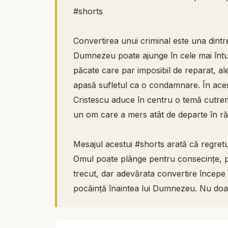
#shorts
Convertirea unui criminal este una dintr
Dumnezeu poate ajunge în cele mai întune
păcate care par imposibil de reparat, al
apasă sufletul ca o condamnare. În aces
Cristescu aduce în centru o temă cutr
un om care a mers atât de departe în r
Mesajul acestui #shorts arată că regretu
Omul poate plânge pentru consecințe, p
trecut, dar adevărata convertire începe
pocăință înaintea lui Dumnezeu. Nu doar 
„Doamne, am păcătuit; schimbă-mi inima 