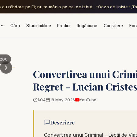
ă cu răbdare pe El; nu te mânia pe cel ce izbut…
Oaza de liniște
„Ta
✦
✦
a
Cărți
Studii biblice
Predici
Rugăciune
Consiliere
For
200
Convertirea unui Crimin
Regret - Lucian Criste
1:04
18 May 2026
YouTube
Descriere
Convertirea unui Criminal - Lecții de Via