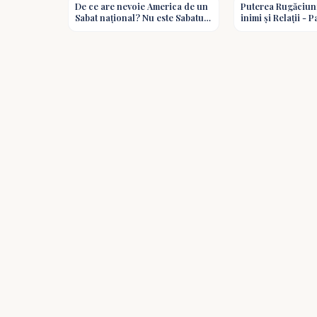
De ce are nevoie America de un
Puterea Rugăciuni
Sabat național? Nu este Sabatul
inimi și Relații - 
deja al lui Dumnezeu? -
#predici #shorts
Întrebări