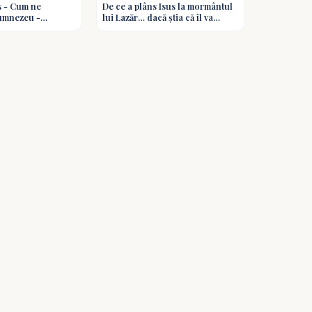
s - Cum ne
De ce a plâns Isus la mormântul
ă transformat de har. Convertirea
umnezeu -
lui Lazăr… dacă știa că îl va
edici
învia? Întrebări și răspunsuri
e pământești, dar schimbă destinul
biblice
ță și Regret - Lucian Cristescu #predici
c, pentru toți cei care au nevoie să
ță, dintre vinovăție și har, dintre trecut și
rea pătat pentru Dumnezeu, privește la
t de puternic ca să ridice chiar și un suflet
 inima. Ajută-mă să nu rămân doar în
eră. Iartă-mi păcatele prin Hristos,
ă spre o viață nouă, curată și