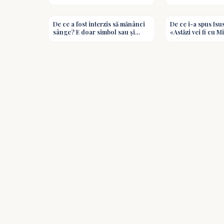
când el persecuta oameni?
părinților în copii
3:00
Întrebări biblice
moștenește vina? -
De ce a fost interzis să mănânci
De ce i-a spus Isu
sânge? E doar simbol sau și
«Astăzi vei fi cu M
protecție reală? Întrebări biblice
Cum e cu învierea
biblice