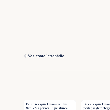
Vezi toate întrebările
3:00
De ce i-a spus Dumnezeu lui
De ce a spus Dum
Saul «Mă persecuti pe Mine»…
pedepsește nelegi