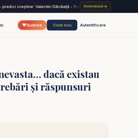
predici creștine
Valentin Dănăiață - Puterea harului lui Dumnezeu - pr
Vizionează
✦
❤️
Cont nou
um
Susține
Autentificare
 nevasta… dacă existau
rebări și răspunsuri