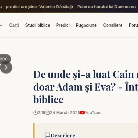
- predici creștine
Valentin Dănăiață - Puterea harului lui Dumnezeu - 
✦
Cărți
Studii biblice
Predici
Rugăciune
Consiliere
For
200
De unde și-a luat Cain
doar Adam și Eva? - Înt
biblice
2:18
24 March 2026
YouTube
Descriere