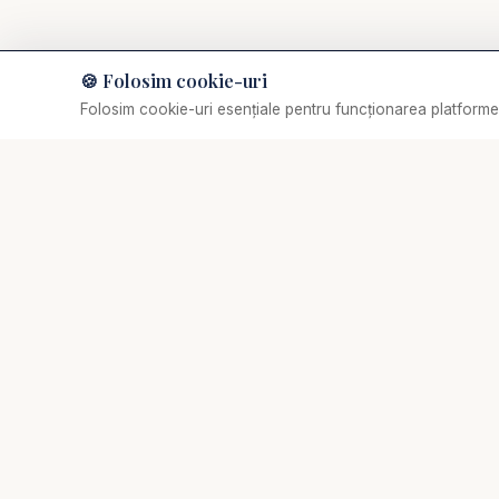
🍪 Folosim cookie-uri
Muzică de relaxare
Folosim cookie-uri esențiale pentru funcționarea platformei
Selectează o piesă
✞
Biserica Online
Nu trebuie să mergi singur prin viața spirituală.
Comunitate creștină digitală de rugăciune, consiliere
pastorală și creștere biblică.
Acasă
›
De ce...?