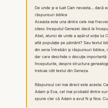
De unde și-a luat Cain nevasta… dacă ex
răspunsuri biblice
Aceasta este una dintre cele mai frecve
citesc începutul Genezei: dacă la încep
Abel, atunci de unde a apărut soția lui C
altă populație pe pământ? Sau textul bi
din seria Întrebări și răspunsuri biblice,
dar care deschide o discuție importantă 
începuturile, despre structura genealogic
trebuie citit textul din Geneza.
Răspunsul cel mai direct este acesta: Cain
Adam și Eva, cel mai probabil dintre suro
spune clar că Adam a avut fii și fiice. C
completă a tuturor copiilor lui Adam și 