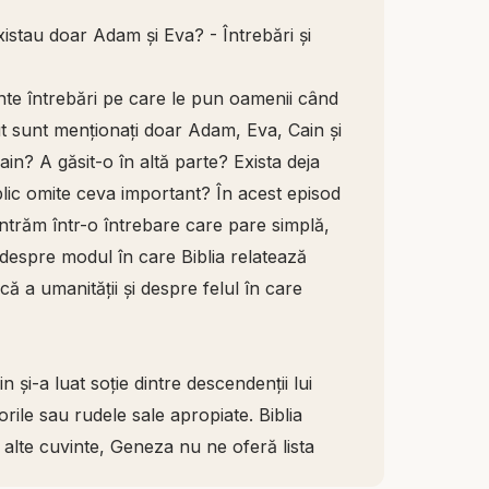
istau doar Adam și Eva? - Întrebări și
nte întrebări pe care le pun oamenii când
ut sunt menționați doar Adam, Eva, Cain și
ain? A găsit-o în altă parte? Exista deja
blic omite ceva important? În acest episod
 intrăm într-o întrebare care pare simplă,
despre modul în care Biblia relatează
ă a umanității și despre felul în care
 și-a luat soție dintre descendenții lui
rile sau rudele sale apropiate. Biblia
u alte cuvinte, Geneza nu ne oferă lista
Eva în primele capitole, ci se concentrează