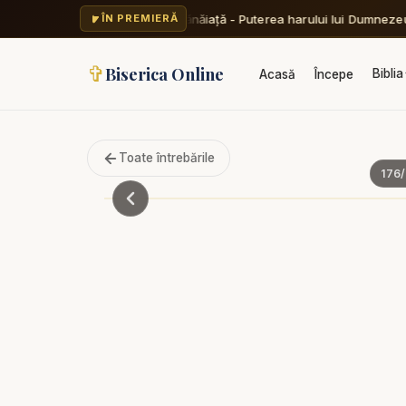
Valentin Dănăiață - Puterea harului lui Dumnezeu 
ÎN PREMIERĂ
✞
Biserica Online
Biblia
Acasă
Începe
Toate întrebările
176
/